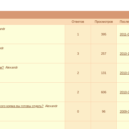
Ответов
Просмотров
После
andr
1
395
2011-0
ndr
3
257
2010-1
ак?
Alexandr
2
131
2010-0
2
606
2010-0
ухого корма вы готовы отдать?
Alexandr
0
96
2009-0