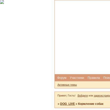
Форум
Участники
Правила
Пои
Активные темы
Привет, Гость!
Войдите
или
зарегистрир
»
DOG_LIVE
»
Кормление собак