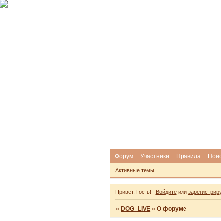
Форум
Участники
Правила
Пои
Активные темы
Привет, Гость!
Войдите
или
зарегистрир
»
DOG_LIVE
»
О форуме