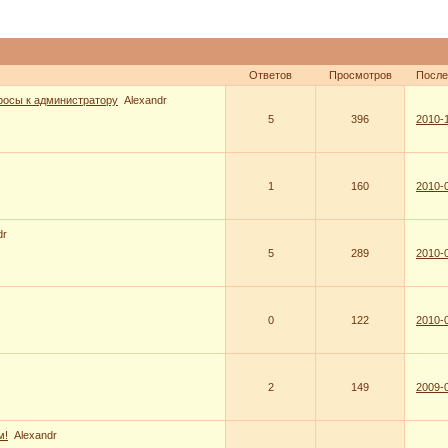
Ответов
Просмотров
После
росы к администратору
Alexandr
5
396
2010-1
1
160
2010-0
dr
5
289
2010-0
0
122
2010-0
2
149
2009-0
м!
Alexandr