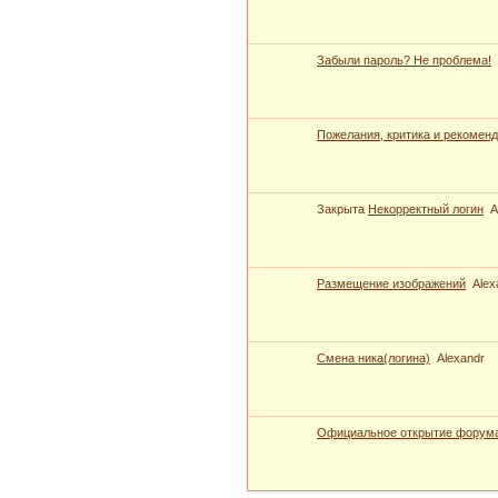
Забыли пароль? Не проблема!
Пожелания, критика и рекомен
Закрыта
Некорректный логин
A
Размещение изображений
Alex
Cмена ника(логина)
Alexandr
Официальное открытие форума