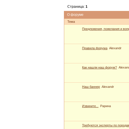
Страница:
1
О форуме
Тема
Предложения, пожелания и воп
Правила форума
Alexandr
Как нашли наш форум?
Alexan
Наш баннер
Alexandr
Извините...
Рарина
Требуются эксперты по порода