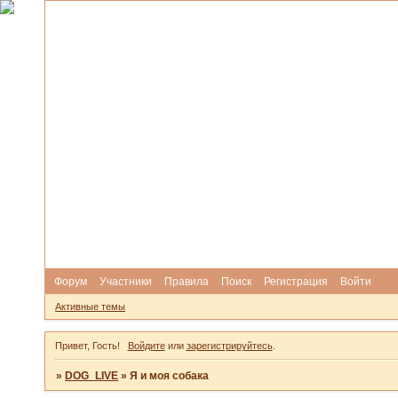
Форум
Участники
Правила
Поиск
Регистрация
Войти
Активные темы
Привет, Гость!
Войдите
или
зарегистрируйтесь
.
»
DOG_LIVE
»
Я и моя собака