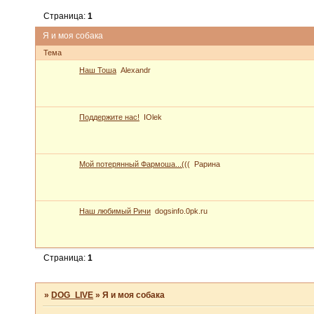
Страница:
1
Я и моя собака
Тема
Наш Тоша
Alexandr
Поддержите нас!
IOlek
Мой потерянный Фармоша...(((
Рарина
Наш любимый Ричи
dogsinfo.0pk.ru
Страница:
1
»
DOG_LIVE
»
Я и моя собака