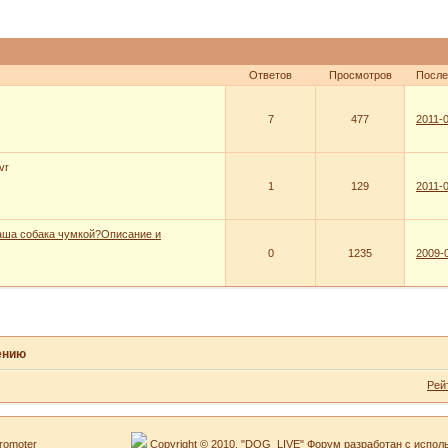
Ответов
Просмотров
После
7
477
2011-0
vr
1
129
2011-0
ваша собака чумкой?Описание и
0
1235
2009-0
ению
Рей
Copyright © 2010. "DOG_LIVE" Форум разработан с испол