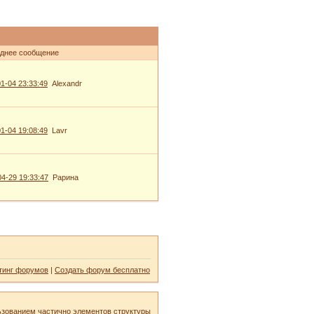
днее сообщение
1-04 23:33:49
Alexandr
1-04 19:08:49
Lavr
4-29 19:33:47
Рарина
тинг форумов
|
Создать форум бесплатно
ьзованием частично элементов структуры