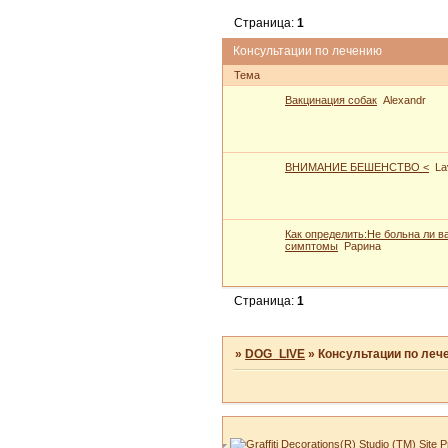
Страница:
1
Консультации по лечению
Тема
Вакцинация собак
Alexandr
ВНИМАНИЕ БЕШЕНСТВО <
La
Как определить:Не больна ли 
симптомы
Рарина
Страница:
1
»
DOG_LIVE
»
Консультации по леч