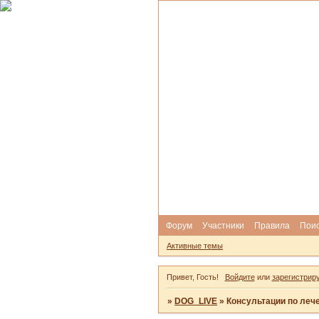
Форум
Участники
Правила
Пои
Активные темы
Привет, Гость!
Войдите
или
зарегистрир
»
DOG_LIVE
»
Консультации по леч