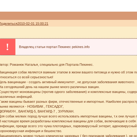
Поделиться
2010-02-01 15:00:21
!
Владелец статьи портал Пекинес pekines.info
Автор: Романюк Наталья, специально для Портала Пекинес.
Вакцинация собак является важным этапом в жизни вашего питомца и нужно об этом по
относиться со всей серьезностью!
Цель вакцинации - создать активный иммунитет , не допуская заболевания животного.
На сегодняшний день на нашем рынке много различных вакцин.
Существуют моновакцины (против одного заболевания) и комплексные вакцины, содер
различных инфекций.
Также вакцины бывают разных фирм, отечественные и импортные. Наиболее распрос
рынке являются - НОБИВАК , ГЕКСАДОГ,
ДЮРАМУН , ВАНГАРД-5, ВАНГАРД-7 , ЭУРИКАН.
Для собак мелких пород лучше всего использовать импортные вакцины, т.к они лучше
В настоящее время разработаны комплексные вакцины для собак, включающие в себя
инфекции, прежде всего это чума плотоядных, парвовирусный энтерит, аденовирусный г
короновирусная инфекция и бешенство.
Вакцинировать можно только клинически здоровых ( без признаков заболевания ), не о