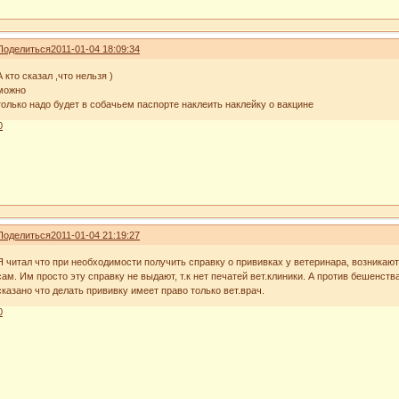
Поделиться
2011-01-04 18:09:34
А кто сказал ,что нельзя )
можно
только надо будет в собачьем паспорте наклеить наклейку о вакцине
0
Поделиться
2011-01-04 21:19:27
Я читал что при необходимости получить справку о прививках у ветеринара, возникают
сам. Им просто эту справку не выдают, т.к нет печатей вет.клиники. А против бешенств
сказано что делать прививку имеет право только вет.врач.
0