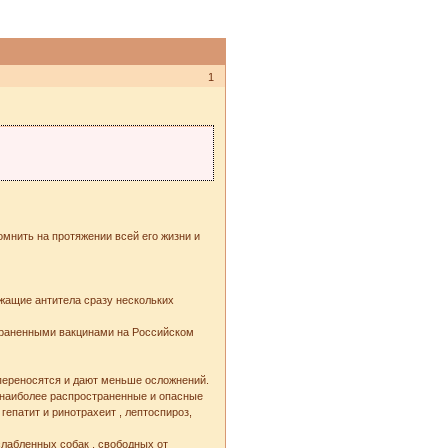
1
мнить на протяжении всей его жизни и
жащие антитела сразу нескольких
траненными вакцинами на Российском
 переносятся и дают меньше осложнений.
 наиболее распространенные и опасные
епатит и ринотрахеит , лептоспироз,
слабленных собак , свободных от