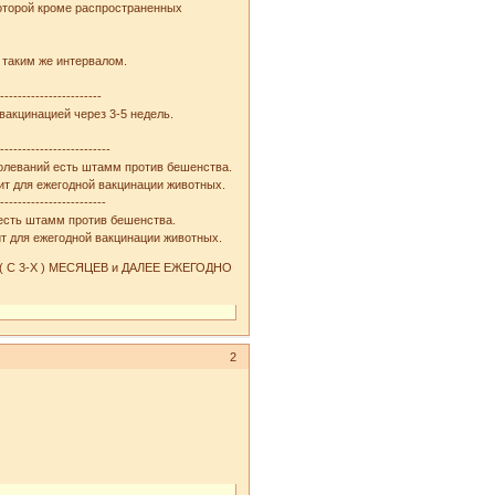
оторой кроме распространенных
 таким же интервалом.
------------------------
акцинацией через 3-5 недель.
--------------------------
олеваний есть штамм против бешенства.
дит для ежегодной вакцинации животных.
-------------------------
есть штамм против бешенства.
ит для ежегодной вакцинации животных.
 С 3-Х ) МЕСЯЦЕВ и ДАЛЕЕ ЕЖЕГОДНО
2