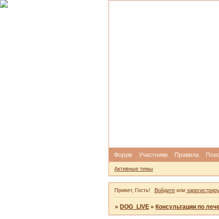
Форум
Участники
Правила
Пои
Активные темы
Привет, Гость!
Войдите
или
зарегистрир
»
DOG_LIVE
»
Консультации по леч