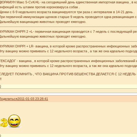
ДЮРАМУН Макс 5-CvK/4L- на сегодняшний день единственная импортная вакцина , в к
инфекций есть штамм против короновируса собак .
Щенки с 6-9 недельного возраста вакцинируются три раза с интервалом в 14-21 день .
При первичной иммунизации щенков старше 9 недель проводится одна ревакцинация с
Дальнейшую вакцинацию животных проводят ежегодно.
----------------------------------------------------------------------------------------------------------------
ЭУРИКАН DHPPI 2 +L- первичная вакцинация проводится с 7 недель с последующей рев
Дальнейшую вакцинацию животных проводят ежегодно.
----------------------------------------------------------------------------------------------------------------
ЭУРИКАН DHPPI + LR- вакцина, в которой кроме распространенных инфекционных заб
Эту вакцину можно прививать с 12 недельного возраста , а так же она идеально подхо
----------------------------------------------------------------------------------------------------------------
ГЕКСАДОГ - вакцина , в которой кроме распространенных инфекционных заболеваний 
Эту вакцину можно прививать с 12 недельного возраста, а так же она идеально подход
СЛЕДУЕТ ПОМНИТЬ , ЧТО ВАКЦИНА ПРОТИВ БЕШЕНСТВА ДЕЛАЕТСЯ С 12 НЕДЕЛЬ (
!!
0
Поделиться
2011-01-03 23:28:41
0