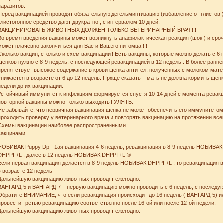
паразитов.
Перед вакцинацией проводят обязательную дегельминтизацию (избавление от глистов )
Глистогонное средство дают двукратно , с интервалом 10 дней.
ВАКЦИНИРОВАТЬ ЖИВОТНЫХ ДОЛЖЕН ТОЛЬКО ВЕТЕРИНАРНЫЙ ВРАЧ !!!
Во время введения вакцины может возникнуть анафилактическая реакция (шок ) и сро
может плачевно закончиться для Вас и Вашего питомца !!!
Сколько вакцин, столько и схем вакцинации ! Есть вакцины, которые можно делать с 6 
щенков нужно с 8-9 недель, с последующей ревакцинацией в 12 недель . В более ран
препятствует высокое содержание в крови щенка антител, полученных с молоком мате
снижается в возрасте от 6 до 12 недель. Проще сказать – мать не должна кормить ще
недели до их вакцинации.
Устойчивый иммунитет к инфекциям формируется спустя 10-14 дней с момента ревакци
повторной вакцины можно только выходить ГУЛЯТЬ.
Не забывайте, что первичная вакцинация щенка не может обеспечить его иммунитетом
проходить проверку у ветеринарного врача и повторять вакцинацию на протяжении все
Схемы вакцинации наиболее распространенными
вакцинами
НОБИВАК Puppy Dp - 1ая вакцинация 4-6 недель, ревакцинация в 8-9 недель НОБИВАК
DHPPI +L , далее в 12 недель НОБИВАК DHPPI +L ®
Если первая вакцинация делается в 8-9 недель НОБИВАК DHPPI +L , то ревакцинаци
в возрасте 12 недель
Дальнейшую вакцинацию животных проводят ежегодно.
ВАНГАРД-5 и ВАНГАРД-7 – первую вакцинацию можно проводить с 6 недель, с последую
Обратите ВНИМАНИЕ, что если ревакцинация происходит до 16 недель ( ВАНГАРД-5) или
провести третью ревакцинацию соответственно после 16-ой или после 12-ой недели.
Дальнейшую вакцинацию животных проводят ежегодно.
----------------------------------------------------------------------------------------------------------------