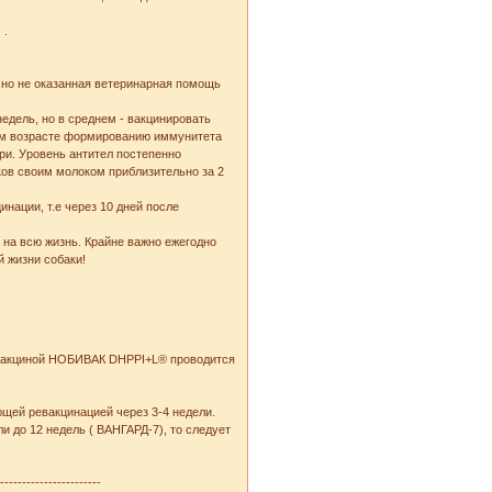
 .
чно не оказанная ветеринарная помощь
недель, но в среднем - вакцинировать
нем возрасте формированию иммунитета
ри. Уровень антител постепенно
нков своим молоком приблизительно за 2
нации, т.е через 10 дней после
 на всю жизнь. Крайне важно ежегодно
й жизни собаки!
я вакциной НОБИВАК DHPPI+L® проводится
щей ревакцинацией через 3-4 недели.
 до 12 недель ( ВАНГАРД-7), то следует
------------------------