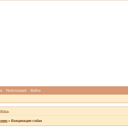
ск
Регистрация
Войти
уйтесь
.
ению
»
Вакцинация собак