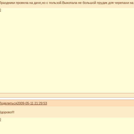
Праздники провела на даче,но с пользой.Выкопала не большой прудик для черепахи на
0
Поделиться
2009-05-11 21:29:53
Здорово!!!
0