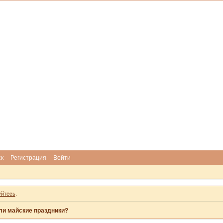
ск
Регистрация
Войти
уйтесь
.
ли майские праздники?