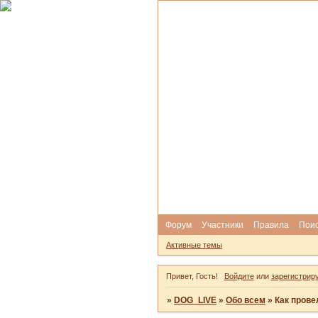
Форум
Участники
Правила
Пои
Активные темы
Привет, Гость!
Войдите
или
зарегистрир
»
DOG_LIVE
»
Обо всем
»
Как прове