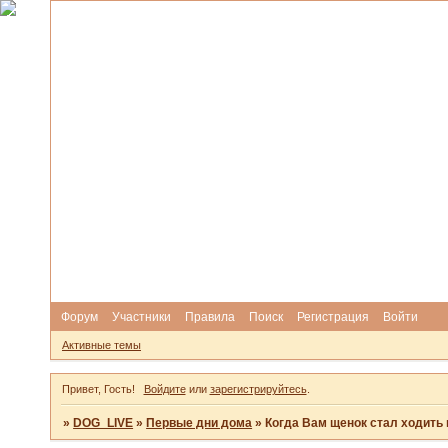
Форум
Участники
Правила
Поиск
Регистрация
Войти
Активные темы
Привет, Гость!
Войдите
или
зарегистрируйтесь
.
»
DOG_LIVE
»
Первые дни дома
»
Когда Вам щенок стал ходить 